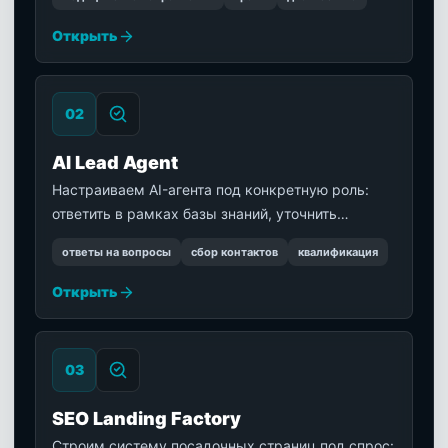
клиники и оставил заявку.
Открыть
0
2
AI Lead Agent
Настраиваем AI-агента под конкретную роль:
ответить в рамках базы знаний, уточнить
потребность, распознать горячее обращение и
ответы на вопросы
сбор контактов
квалификация
передать диалог ответственному менеджеру.
Открыть
0
3
SEO Landing Factory
Строим систему посадочных страниц под спрос: