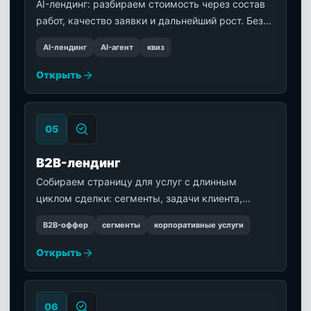
AI-лендинг: разбираем стоимость через состав
работ, качество заявки и дальнейший рост. Без
неподтвержденных вилок: сначала фиксируем
AI-лендинг
AI-агент
квиз
задачу, формат запуска и то, какие данные
должна собрать страница.
Открыть
0
5
B2B-лендинг
Собираем страницу для услуг с длинным
циклом сделки: сегменты, задачи клиента,
доказательства, кейсы, квалификация и
B2B-оффер
сегменты
корпоративные услуги
передача заявки менеджеру.
Открыть
0
6