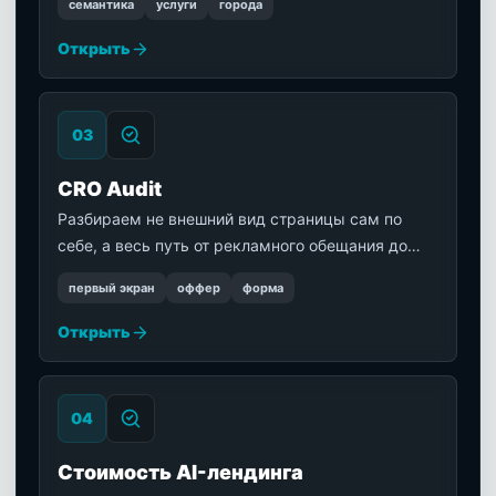
семантика
услуги
города
Открыть
0
3
CRO Audit
Разбираем не внешний вид страницы сам по
себе, а весь путь от рекламного обещания до
принятой заявки и ответа менеджера. На выходе
первый экран
оффер
форма
— приоритеты, гипотезы и критерии проверки.
Открыть
0
4
Стоимость AI-лендинга