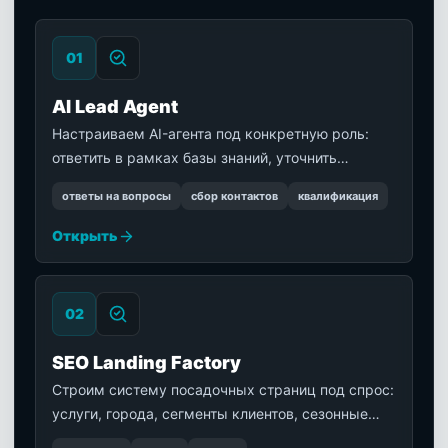
0
1
AI Lead Agent
Настраиваем AI-агента под конкретную роль:
ответить в рамках базы знаний, уточнить
потребность, распознать горячее обращение и
ответы на вопросы
сбор контактов
квалификация
передать диалог ответственному менеджеру.
Открыть
0
2
SEO Landing Factory
Строим систему посадочных страниц под спрос:
услуги, города, сегменты клиентов, сезонные
офферы, объекты и направления бизнеса.