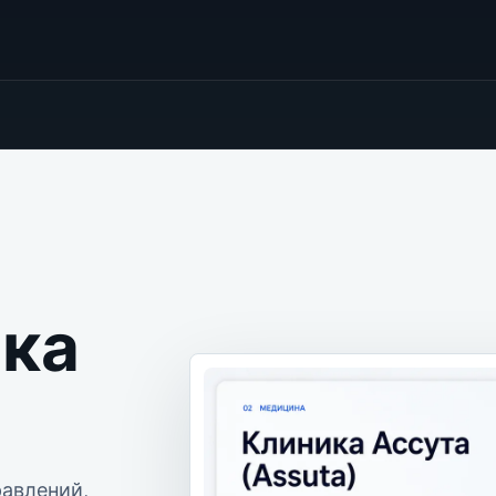
ка
равлений,