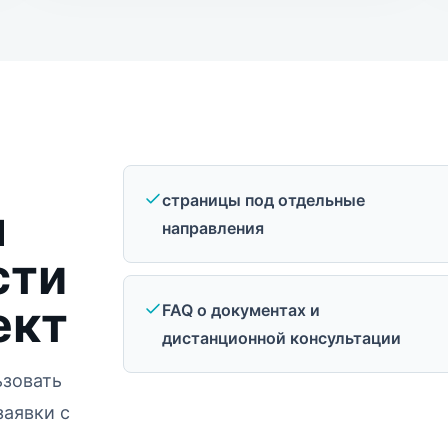
страницы под отдельные
я
направления
сти
ект
FAQ о документах и
дистанционной консультации
ьзовать
заявки с