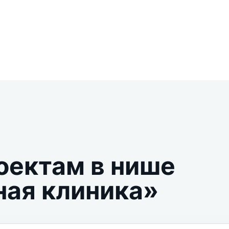
оектам в нише
ая клиника»