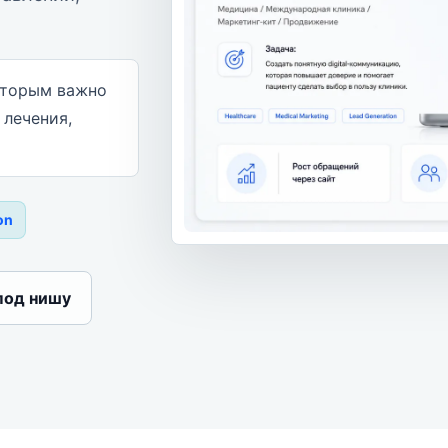
оторым важно
 лечения,
on
под нишу