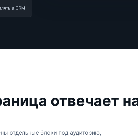
влять в CRM
раница отвечает н
ны отдельные блоки под аудиторию,