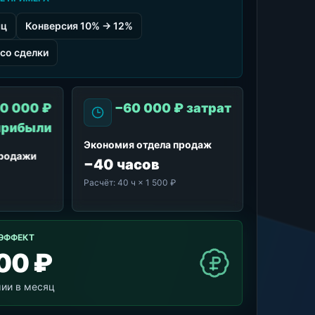
яц
Конверсия 10% → 12%
со сделки
0 000 ₽
−60 000 ₽ затрат
прибыли
Экономия отдела продаж
продажи
−40 часов
Расчёт:
40 ч × 1 500 ₽
ЭФФЕКТ
00 ₽
мии в месяц