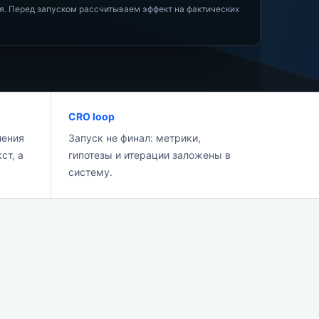
ия. Перед запуском рассчитываем эффект на фактических
CRO loop
ления
Запуск не финал: метрики,
ст, а
гипотезы и итерации заложены в
систему.