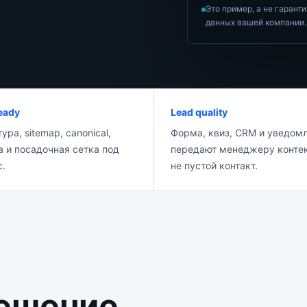
Это пример, а не гарант
данных вашей компании.
eady
Lead quality
ура, sitemap, canonical,
Форма, квиз, CRM и уведом
 и посадочная сетка под
передают менеджеру контек
с.
не пустой контакт.
решение