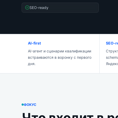
SEO-ready
AI-first
SEO-r
AI-агент и сценарии квалификации
Структ
встраиваются в воронку с первого
schema
дня.
Яндек
ФОКУС
Что входит в 