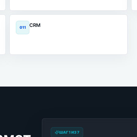
CRM
0
11
ШАГ 1 ИЗ 7