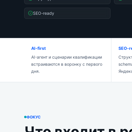
SEO-ready
AI-first
SEO-r
AI-агент и сценарии квалификации
Структ
встраиваются в воронку с первого
schema
дня.
Яндек
ФОКУС
Что входит в 