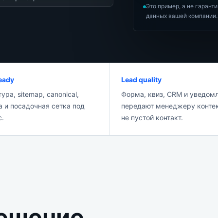
Это пример, а не гарант
данных вашей компании.
eady
Lead quality
ура, sitemap, canonical,
Форма, квиз, CRM и уведом
 и посадочная сетка под
передают менеджеру контек
с.
не пустой контакт.
решение