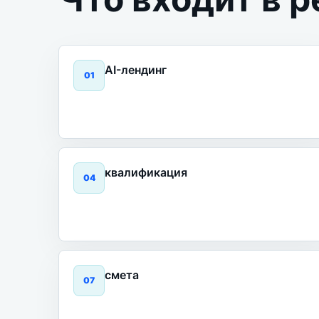
AI-лендинг
0
1
квалификация
0
4
смета
0
7