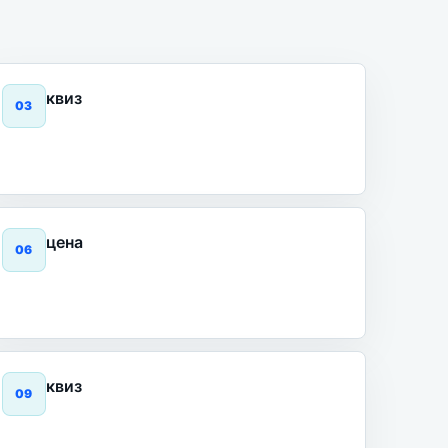
квиз
0
3
цена
0
6
квиз
0
9