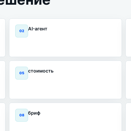
AI-агент
0
2
стоимость
0
5
бриф
0
8