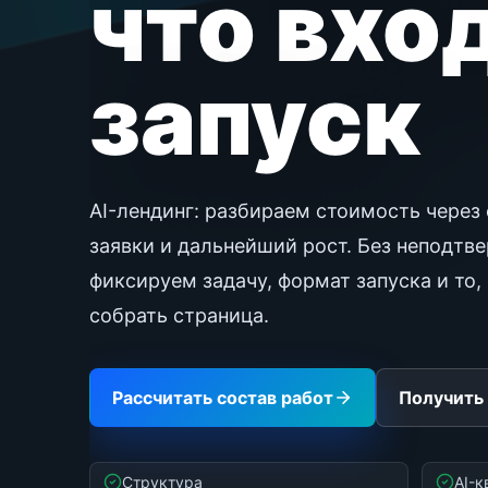
что вхо
запуск
AI-лендинг: разбираем стоимость через 
заявки и дальнейший рост. Без неподтв
фиксируем задачу, формат запуска и то
собрать страница.
Рассчитать состав работ
Получить
Структура
AI-