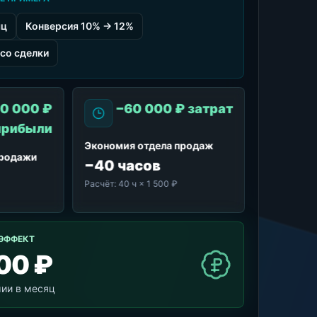
яц
Конверсия 10% → 12%
со сделки
0 000 ₽
−60 000 ₽ затрат
прибыли
Экономия отдела продаж
продажи
−40 часов
Расчёт:
40 ч × 1 500 ₽
ЭФФЕКТ
00 ₽
мии в месяц