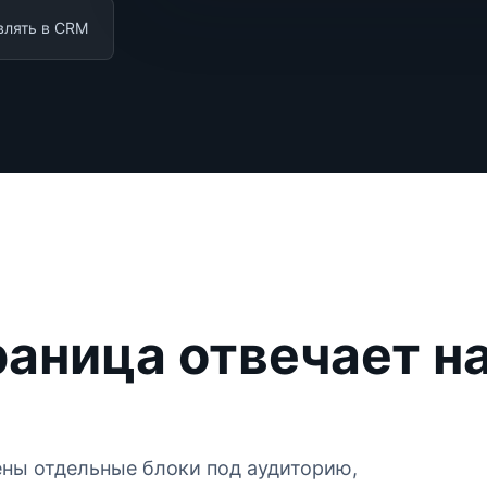
влять в CRM
раница отвечает н
ны отдельные блоки под аудиторию,