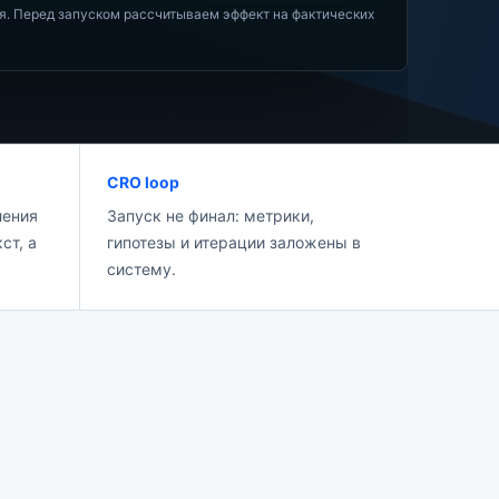
ия. Перед запуском рассчитываем эффект на фактических
CRO loop
ления
Запуск не финал: метрики,
ст, а
гипотезы и итерации заложены в
систему.