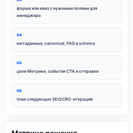
форма или квиз с нужными полями для
менеджера
0
4
метаданные, canonical, FAQ и schema
0
5
цели Метрики, события CTA и отправки
0
6
план следующих SEO/CRO-итераций