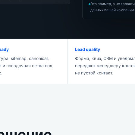
Это пример, а не гарант
данных вашей компании.
eady
Lead quality
ура, sitemap, canonical,
Форма, квиз, CRM и уведом
 и посадочная сетка под
передают менеджеру контек
с.
не пустой контакт.
решение