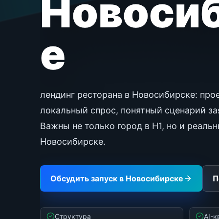
Новоси
е
лендинг ресторана в Новосибирске: про
локальный спрос, понятный сценарий зая
Важны не только город в H1, но и реаль
Новосибирске.
Обсудить запуск в Новосибирске
П
Структура
AI-