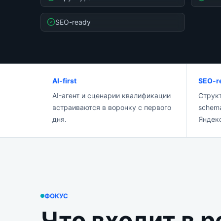
SEO-ready
AI-first
SEO-r
AI-агент и сценарии квалификации
Структ
встраиваются в воронку с первого
schema
дня.
Яндек
ФОКУС
Что входит в 