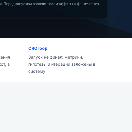
ия. Перед запуском рассчитываем эффект на фактических
CRO loop
ления
Запуск не финал: метрики,
ст, а
гипотезы и итерации заложены в
систему.