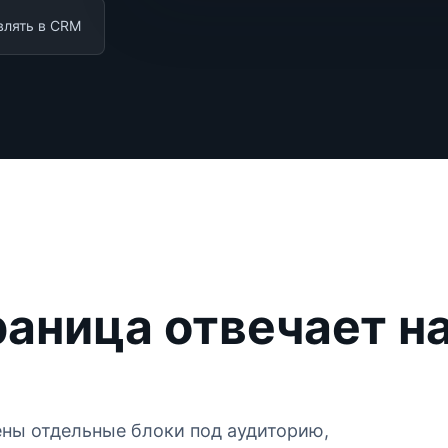
влять в CRM
раница отвечает н
ны отдельные блоки под аудиторию,