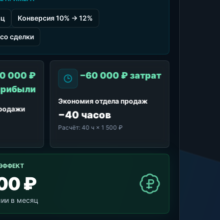
яц
Конверсия 10% → 12%
со сделки
0 000 ₽
−60 000 ₽ затрат
прибыли
Экономия отдела продаж
продажи
−40 часов
Расчёт:
40 ч × 1 500 ₽
ЭФФЕКТ
00 ₽
мии в месяц