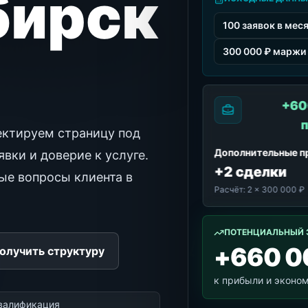
бирск
100 заявок в мес
300 000 ₽ маржи 
+60
ектируем страницу под
Дополнительные 
вки и доверие к услуге.
+2 сделки
ные вопросы клиента в
Расчёт:
2 × 300 000 ₽
ПОТЕНЦИАЛЬНЫЙ 
+660 0
олучить структуру
к прибыли и эконо
квалификация