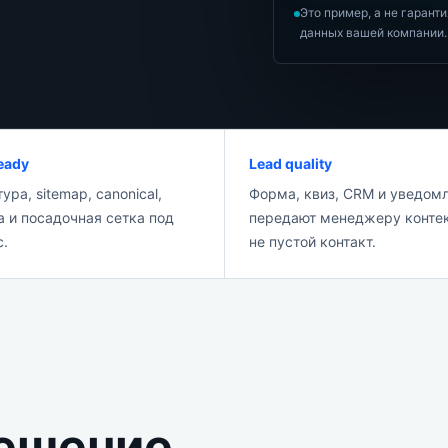
Это пример, а не гарант
данных вашей компании.
eady
Lead quality
ура, sitemap, canonical,
Форма, квиз, CRM и уведом
 и посадочная сетка под
передают менеджеру контек
с.
не пустой контакт.
решение