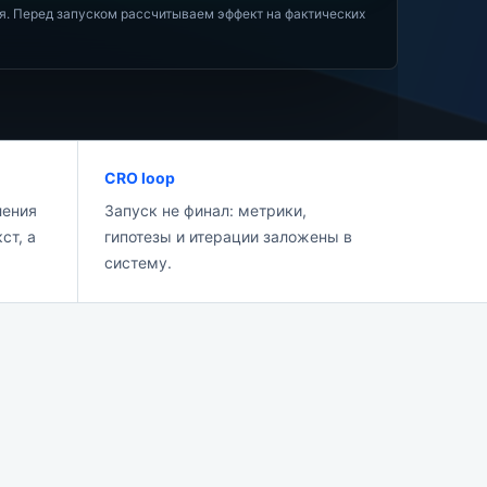
ия. Перед запуском рассчитываем эффект на фактических
CRO loop
ления
Запуск не финал: метрики,
ст, а
гипотезы и итерации заложены в
систему.