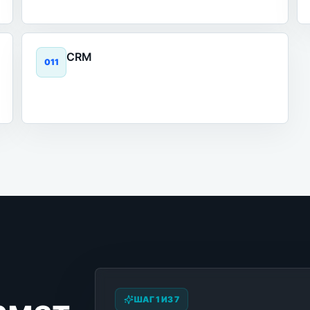
CRM
0
11
ШАГ 1 ИЗ 7