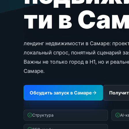
ти в Са
лендинг недвижимости в Самаре: проек
локальный спрос, понятный сценарий зая
Важны не только город в H1, но и реаль
Самаре.
Обсудить запуск в Самаре
Получит
Структура
AI-