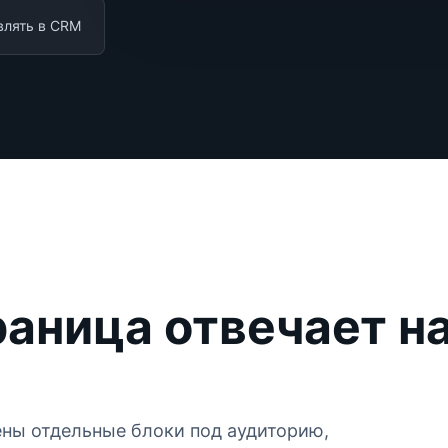
влять в CRM
раница отвечает н
ны отдельные блоки под аудиторию,