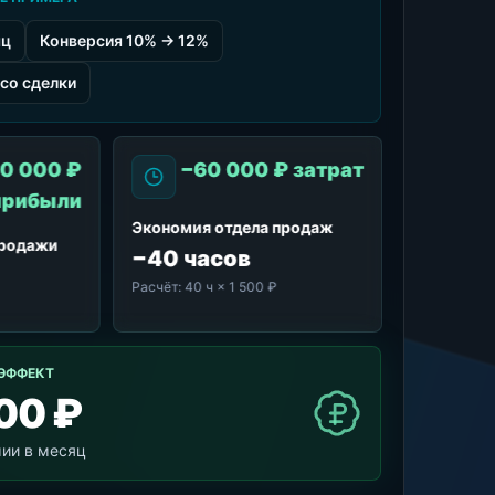
яц
Конверсия 10% → 12%
со сделки
0 000 ₽
−60 000 ₽ затрат
прибыли
Экономия отдела продаж
продажи
−40 часов
Расчёт:
40 ч × 1 500 ₽
ЭФФЕКТ
00 ₽
мии в месяц