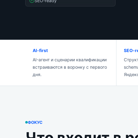
SEO-ready
AI-first
SEO-r
AI-агент и сценарии квалификации
Структ
встраиваются в воронку с первого
schema
дня.
Яндек
ФОКУС
Что входит в 