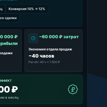
яц
Конверсия 10% → 12%
со сделки
0 000 ₽
−60 000 ₽ затрат
прибыли
Экономия отдела продаж
продажи
−40 часов
Расчёт:
40 ч × 1 500 ₽
ЭФФЕКТ
00 ₽
мии в месяц