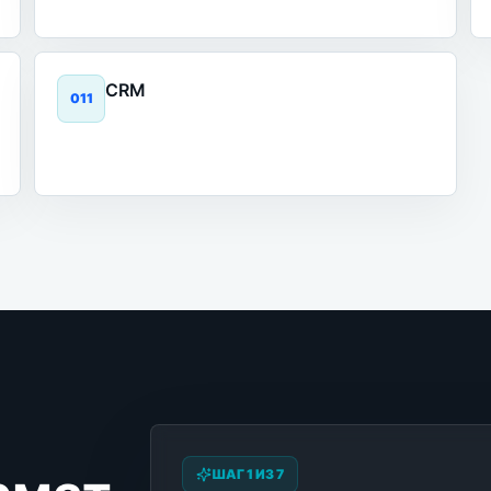
CRM
0
11
ШАГ 1 ИЗ 7