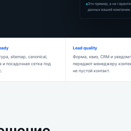
Это пример, а не гарант
данных вашей компании.
eady
Lead quality
ура, sitemap, canonical,
Форма, квиз, CRM и уведом
 и посадочная сетка под
передают менеджеру контек
с.
не пустой контакт.
решение