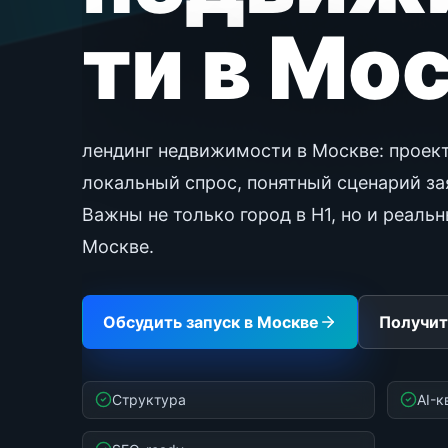
ти в Мо
лендинг недвижимости в Москве: проек
локальный спрос, понятный сценарий зая
Важны не только город в H1, но и реаль
Москве.
Обсудить запуск в Москве
Получит
Структура
AI-