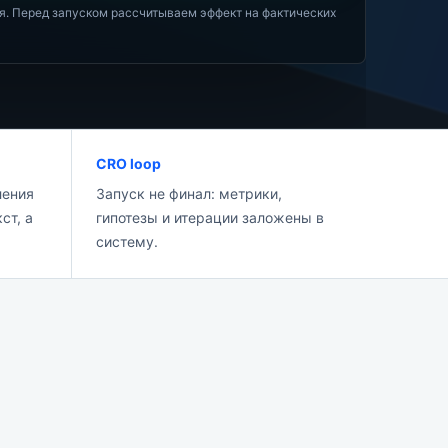
ия. Перед запуском рассчитываем эффект на фактических
CRO loop
ления
Запуск не финал: метрики,
ст, а
гипотезы и итерации заложены в
систему.