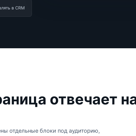
влять в CRM
раница отвечает н
ны отдельные блоки под аудиторию,