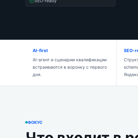
SEO-ready
AI-first
SEO-r
AI-агент и сценарии квалификации
Структ
встраиваются в воронку с первого
schema
дня.
Яндек
ФОКУС
Что входит в 