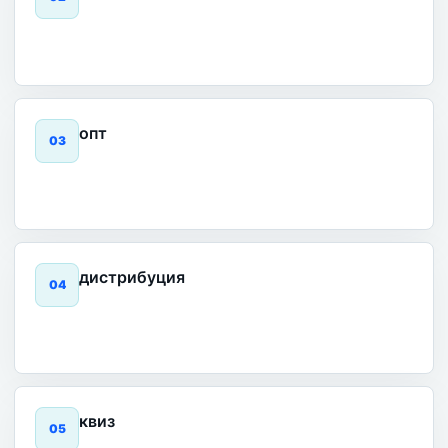
опт
0
3
дистрибуция
0
4
квиз
0
5