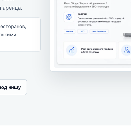
и аренда.
есторанов,
олькими
под нишу