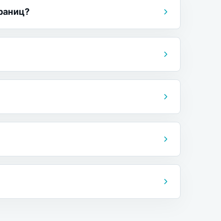
раниц?