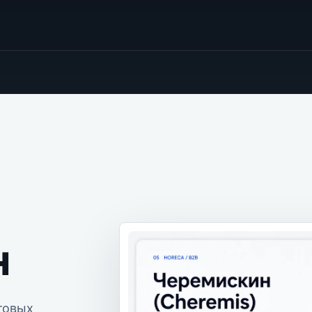
н
товых