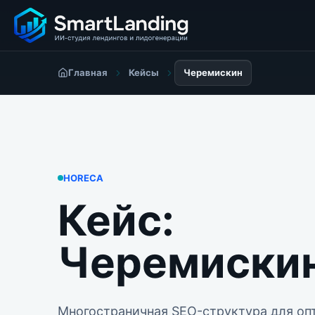
Главная
Кейсы
Черемискин
HORECA
Кейс:
Черемиски
Многостраничная SEO-структура для оп