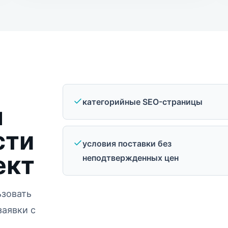
категорийные SEO-страницы
я
сти
условия поставки без
ект
неподтвержденных цен
ьзовать
заявки с