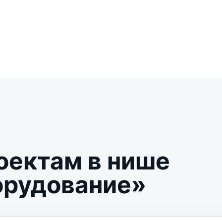
оектам в нише
орудование»